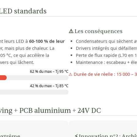
 LED standards
⚠️ Les conséquences
nt leurs LED à
60-100 % de leur
Condensateurs qui sèchent av
, mais plus de chaleur. La
Drivers intégrés qui défaillen
5 °C, ce qui accélère la
Perte de flux rapide (L70 en 
vers qui lâchent.
Maintenance : escabeau + élec
62 % du max – Tj 95 °C
⚠ Durée de vie réelle : 15 000 – 
42 % du max – Tj 85 °C
iving + PCB aluminium + 24V DC
 extrême
⚡ Innovation n°2 : Arch