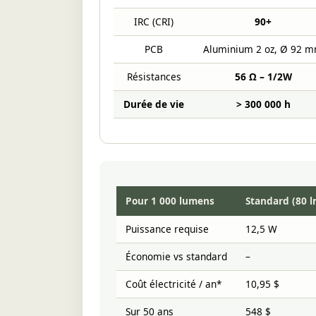
IRC (CRI)
90+
PCB
Aluminium 2 oz, Ø 92 
Résistances
56 Ω – 1/2W
Durée de vie
> 300 000 h
Pour 1 000 lumens
Standard (80 
Puissance requise
12,5 W
Économie vs standard
–
Coût électricité / an*
10,95 $
Sur 50 ans
548 $