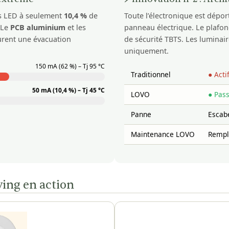
rs LED à seulement
10,4 %
de
Toute l’électronique est dépor
 Le
PCB aluminium
et les
panneau électrique. Le plafo
rent une évacuation
de sécurité TBTS. Les luminai
uniquement.
150 mA (62 %) – Tj 95 °C
Traditionnel
● Acti
50 mA (10,4 %) – Tj 45 °C
LOVO
● Pass
Panne
Escabe
Maintenance LOVO
Rempl
ing en action