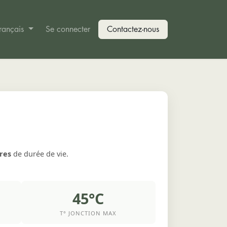
rançais
Contact SOMELEC
Se connecter
Lecture de plan (Multiplex)
Contactez-nous
ures
de durée de vie.
45°C
T° JONCTION MAX