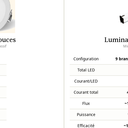
ouces
Luminai
ssif
Mi
Configuration
9 bran
Total LED
Courant/LED
Courant total
Flux
~
Puissance
Efficacité
~