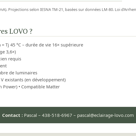
). Projections selon IESNA TM‑21, basées sur données LM‑80. Loi d’Arrheniu
res LOVO ?
= Tj 45 °C – durée de vie 16× supérieure
ge 3,6×)
cien requis
ment
bre de luminaires
 V existants (en développement)
een Power) • Compatible Matter
Contact :
Pascal – 438-518-6967 – pascal@eclairage-lovo.com