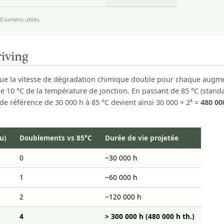
0 lumens utiles.
riving
que la vitesse de dégradation chimique double pour chaque augment
e 10 °C de la température de jonction. En passant de 85 °C (stan
de référence de 30 000 h à 85 °C devient ainsi 30 000 × 2⁴ =
480 00
u)
Doublements vs 85°C
Durée de vie projetée
0
~30 000 h
1
~60 000 h
2
~120 000 h
4
> 300 000 h (480 000 h th.)