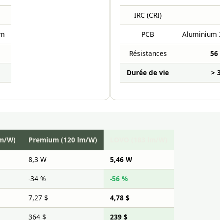
IRC (CRI)
mm
PCB
Aluminium 
Résistances
56
Durée de vie
> 
lm/W)
Premium (120 lm/W)
LOVO (183 lm/W)
8,3 W
5,46 W
-34 %
-56 %
7,27 $
4,78 $
364 $
239 $