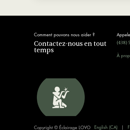
Comment pouvons nous aider ?
Appele
Contactez-nous en tout
(438) 
temps
À prop
English (CA)
|
F
Copyright © Éclairage LOVO