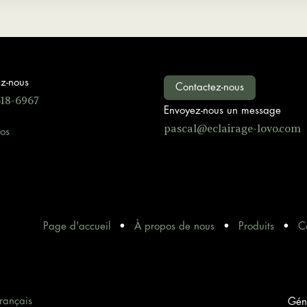
z-nous
Contactez-nous
518-6967
Envoyez-nous un message
pascal@ec
lairage-lovo.com
os
Page d'accueil
•
À propos de nous
•
Produits
•
C
rançais
Gén