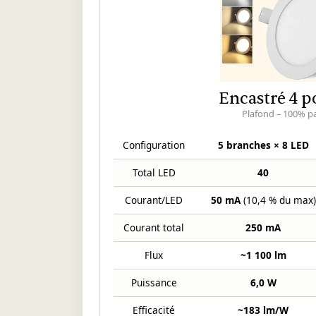
Encastré 4 p
Plafond – 100% pa
Configuration
5 branches × 8 LED
Total LED
40
Courant/LED
50 mA
(10,4 % du max)
Courant total
250 mA
Flux
~1 100 lm
Puissance
6,0 W
Efficacité
~183 lm/W