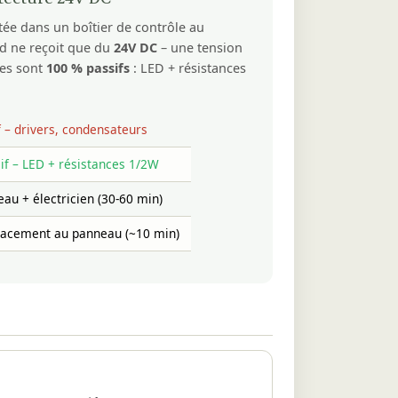
tée dans un boîtier de contrôle au
nd ne reçoit que du
24V DC
– une tension
res sont
100 % passifs
: LED + résistances
f – drivers, condensateurs
if – LED + résistances 1/2W
au + électricien (30-60 min)
acement au panneau (~10 min)