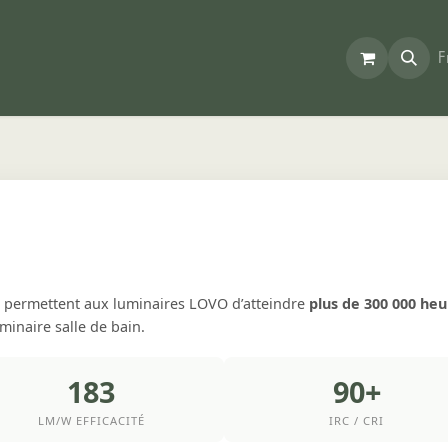
Accueil
Projets
Boutique
Partenaires
Contact
Blogue
F
 permettent aux luminaires LOVO d’atteindre
plus de 300 000 he
inaire salle de bain.
183
90+
LM/W EFFICACITÉ
IRC / CRI