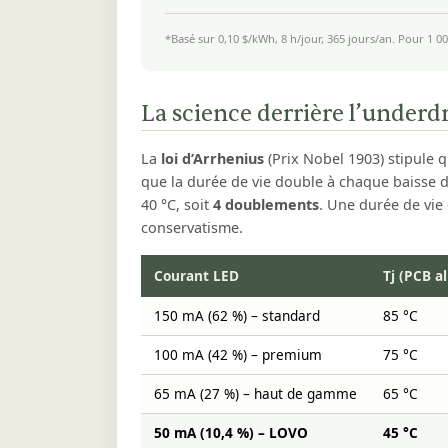
*Basé sur 0,10 $/kWh, 8 h/jour, 365 jours/an. Pour 1 00
La science derrière l’underd
La
loi d’Arrhenius
(Prix Nobel 1903) stipule 
que la durée de vie double à chaque baisse d
40 °C, soit
4 doublements
. Une durée de vie 
conservatisme.
Courant LED
Tj (PCB al
150 mA (62 %) – standard
85 °C
100 mA (42 %) – premium
75 °C
65 mA (27 %) – haut de gamme
65 °C
50 mA (10,4 %) – LOVO
45 °C