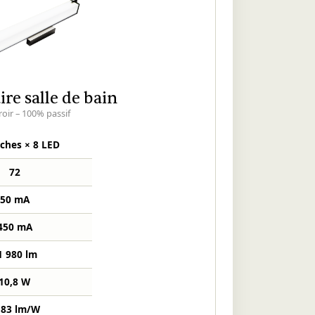
re salle de bain
roir – 100% passif
ches × 8 LED
72
50 mA
450 mA
1 980 lm
10,8 W
183 lm/W