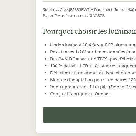
Sources : Cree JB2835BWT‑H Datasheet (Imax = 480 mA
Paper, Texas Instruments SLVA372.
Pourquoi choisir les luminai
Underdriving à 10,4 % sur PCB aluminium 
Résistances 1/2W surdimensionnées (mar
Bus 24 V DC = sécurité TBTS, pas d’électri
100 % passif – LED + résistances unique
Détection automatique du type et du nom
Module d’adaptation pour luminaires 120
Interrupteurs sans fil ni pile (Zigbee Gr
Conçu et fabriqué au Québec