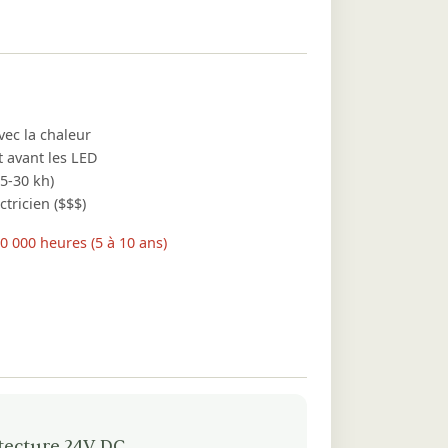
ec la chaleur
t avant les LED
15-30 kh)
tricien ($$$)
30 000 heures (5 à 10 ans)
itecture 24V DC